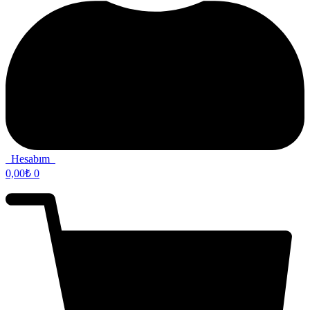
Hesabım
0,00
₺
0