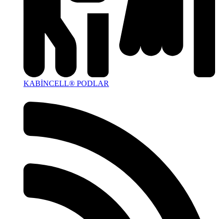
KABİNCELL® PODLAR