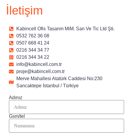
İletişim
Kabincell Ofis Tasarım MiM. San Ve Tic Ltd Şti.
0532 762 36 08
0507 668 41 24
0216 344 34 77
0216 344 34 22
info@kabincell.com.tr
proje@kabincell.com.tr
Merve Mahallesi Atatürk Caddesi No:230
Sancaktepe İstanbul / Türkiye
Adınız
Gsm/tel