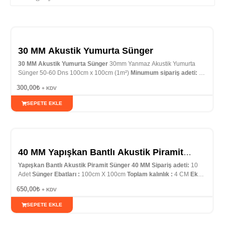
30 MM Akustik Yumurta Sünger
30 MM Akustik Yumurta Sünger
30mm Yanmaz Akustik Yumurta
Sünger 50-60 Dns 100cm x 100cm (1m²)
Minumum sipariş adeti:
10
Adet
Sünger Ebatları :
100cm X 100cm
Sünger Kalınlığı :
30 MM
300,00
₺
+ KDV
İndirim Fırsatı :
100 m2
ve üzeri alımlar için bizi arayın…
SEPETE EKLE
40 MM Yapışkan Bantlı Akustik Piramit
Sünger
Yapışkan Bantlı Akustik Piramit Sünger 40 MM
Sipariş adeti:
10
Adet
Sünger Ebatları :
100cm X 100cm
Toplam kalınlık :
4 CM
Ek
özellik :
Kendinden yapışkanlı | Çift Taraf Bantlı |
İndirim Fırsatı :
100
650,00
₺
+ KDV
m2
ve üzeri alımlar için bizi arayın UL Sertifikalı Firefoam Firend;
yanmazlıkta BS476:class 0 ve Unı 9175:2008 M1 sertifikalarına sahip
SEPETE EKLE
ürünlerdir. Nfaf Poliüretan, Fire foam ses yalıtım izolasyon ürünleri
yanmazlık sertifikalı TSE belgeli akustik ses yutum test raporu veren