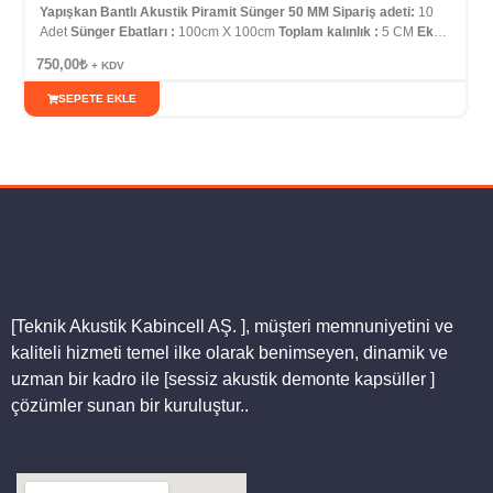
Sünger
Yapışkan Bantlı Akustik Piramit Sünger 50 MM
Sipariş adeti:
10
Adet
Sünger Ebatları :
100cm X 100cm
Toplam kalınlık :
5 CM
Ek
özellik :
Kendinden yapışkanlı | Çift Taraf Bantlı |
İndirim Fırsatı :
100
750,00
₺
+ KDV
m2
ve üzeri alımlar için bizi arayın UL Sertifikalı Firefoam Firend;
yanmazlıkta BS476:class 0 ve Unı 9175:2008 M1 sertifikalarına sahip
SEPETE EKLE
ürünlerdir. Nfaf Poliüretan, Fire foam ses yalıtım izolasyon ürünleri
yanmazlık sertifikalı TSE belgeli akustik ses yutum test raporu veren
tek firmayız….
[Teknik Akustik Kabincell AŞ. ]
, müşteri memnuniyetini ve
kaliteli hizmeti temel ilke olarak benimseyen, dinamik ve
uzman bir kadro ile [sessiz akustik demonte kapsüller ]
çözümler sunan bir kuruluştur..