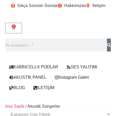
Sıkça Sorulan Sorular
Hakkımızda
İletişim
0
KABİNCELL® PODLAR
SES YALITIMI
AKUSTİK PANEL
İnstagram Galeri
BLOG
İLETİŞİM
Ana Sayfa
/ Akustik Süngerler