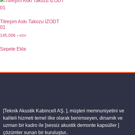
Titreşim Askı Takozu IZODT
01
145,00
₺
+ KDV
Sepete Ekle
[Teknik Akustik Kabincell AŞ. ]
, müşteri memnuniyetini ve
kaliteli hizmeti temel ilke olarak benimseyen, dinamik ve
uzman bir kadro ile [sessiz akustik demonte kapsüller ]
çözümler sunan bir kuruluştur..