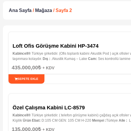
Ana Sayfa
/
Mağaza
/ Sayfa 2
Loft Ofis Görüşme Kabini HP-3474
Kabincell®
Türkiye şirketidir. (Ofis toplantı kabini Akustik Pod ) açık ofisle
taşınması kolaydır.
Dış :
.Akustik Kumaş – Lake
Cam:
Ses kontrollü lamin
Aksesuar :
Masa ve Koltuk
Ağırlığı
: 425 Kg
Kargo – Montaj
: Alıcıya Aitti
435.000,00
₺
+ KDV
SEPETE EKLE
Özel Çalışma Kabini LC-8579
Kabincell®
Türkiye şirketidir. ( telefon görüşme kabini) çağdaş açık ofisler 
Kişilik
Ürün Ebat:
D:105 CM GEN: 105 CM H-220
Menşei :
Türkiye
Aile :
L
:
İstanbul içi ücretsiz
Sertifika :
CE , İSO , TSE EN…
135.000,00
₺
+ KDV