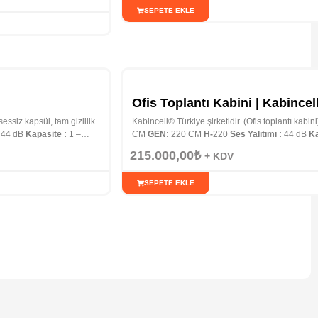
SEPETE EKLE
Ofis Toplantı Kabini | Kabincel
 sessiz kapsül, tam gizlilik
Kabincell® Türkiye şirketidir. (Ofis toplantı kabi
44 dB
Kapasite :
1 –
CM
GEN:
220 CM
H-
220
Ses Yalıtımı :
44 dB
Ka
215.000,00
₺
+ KDV
SEPETE EKLE