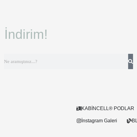
İndirim!
KABİNCELL® PODLAR
İnstagram Galeri
B