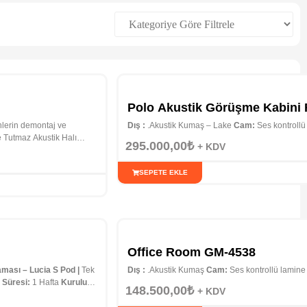
Polo Akustik Görüşme Kabini 
rünlerin demontaj ve
Dış :
.Akustik Kumaş – Lake
Cam:
Ses kontrollü
 Tutmaz Akustik Halı
295.000,00
₺
+ KDV
SEPETE EKLE
Office Room GM-4538
aması – Lucia S Pod |
Tek
Dış :
.Akustik Kumaş
Cam:
Ses kontrollü lamin
 Süresi:
1 Hafta
Kurulum
148.500,00
₺
+ KDV