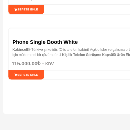
SEPETE EKLE
Phone Single Booth White
Kabincell®
Türkiye şirketidir. (Ofis telefon kabini) Açık ofisler ve çalışma ort
için mükemmel bir çözümdür.
1 Kişilik Telefon Görüşme Kapsülü
Ürün Eb
Personel
Kabin Ağırlık:
250 Kğ
Teslim Süresi:
2 Hafta
Kurulum :
İstanbul 
115.000,00
₺
+ KDV
SEPETE EKLE