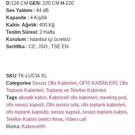
D:
126 CM
GEN:
220 CM
H-
220
Ses Yalıtımı :
44 dB
Kapasite :
4 Kişilik
Kabin Ağırlık:
400 Kğ
Teslim Süresi:
2 Hafta
Kurulum :
İstanbul içi ücretsiz
Sertifika :
CE , İSO , TSE EN
SKU
TK-LUCİA XL
Categories
Sessiz Ofis Kabinleri
,
OFİS KABİNLERİ
,
Ofis
Toplantı Kabinleri
,
Toplantı ve Telefon Kabinleri
Tags
akustik kabin
,
Kabincell ofis kabinleri
,
meeting pod
,
ofis sessiz kapsül
,
Ofis sessiz oda
,
ofis toplantı kabinleri
,
ofis toplantı kapsülü
,
sessiz kapsül
,
sessiz toplantı kabini
,
Telefon Kabini üretici firma
,
Video call
Marka:
Kabincell®