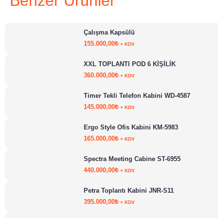
Benzer Ürünler
Çalışma Kapsülü
155.000,00
₺
+ KDV
XXL TOPLANTI POD 6 KİŞİLİK
360.000,00
₺
+ KDV
Timer Tekli Telefon Kabini WD-4587
145.000,00
₺
+ KDV
Ergo Style Ofis Kabini KM-5983
165.000,00
₺
+ KDV
Spectra Meeting Cabine ST-6955
440.000,00
₺
+ KDV
Petra Toplantı Kabini JNR-S11
395.000,00
₺
+ KDV