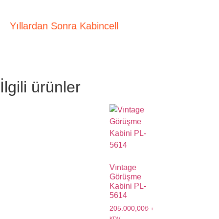
Yıllardan Sonra Kabincell
İlgili ürünler
Vıntage
Görüşme
Kabini PL-
5614
205.000,00
₺
+
KDV