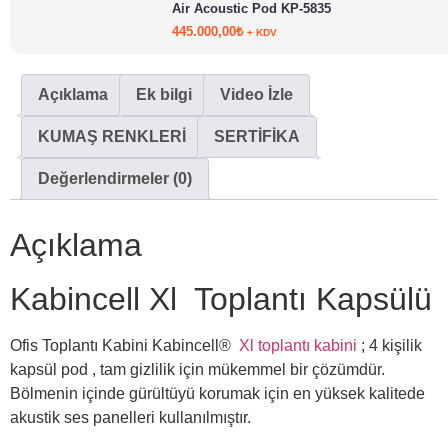
Air Acoustic Pod KP-5835
445.000,00
₺
+ KDV
Açıklama
Ek bilgi
Video İzle
KUMAŞ RENKLERİ
SERTİFİKA
Değerlendirmeler (0)
Açıklama
Kabincell Xl Toplantı Kapsülü
Ofis Toplantı Kabini Kabincell®
Xl toplantı kabini
; 4 kişilik
kapsül pod , tam gizlilik için mükemmel bir çözümdür.
Bölmenin içinde gürültüyü korumak için en yüksek kalitede
akustik ses panelleri kullanılmıştır.