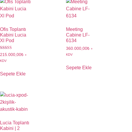
Ofis Toplantı
Meeting
Kabini Lucia
Cabine LF-
Xl Pod
6134
360.000,00
₺
+
5 üzerinden
215.000,00
₺
KDV
+
5.00
KDV
oy aldı
Sepete Ekle
Sepete Ekle
Lucia Toplantı
Kabini | 2