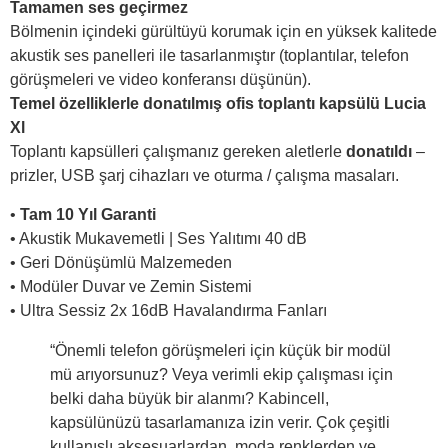
Tamamen ses geçirmez
Bölmenin içindeki gürültüyü korumak için en yüksek kalitede
akustik ses panelleri ile tasarlanmıştır (toplantılar, telefon
görüşmeleri ve video konferansı düşünün).
Temel özelliklerle donatılmış ofis toplantı kapsülü Lucia
Xl
Toplantı kapsülleri çalışmanız gereken aletlerle
donatıldı
–
prizler, USB şarj cihazları ve oturma / çalışma masaları.
•
Tam 10 Yıl Garanti
• Akustik Mukavemetli | Ses Yalıtımı 40 dB
• Geri Dönüşümlü Malzemeden
• Modüler Duvar ve Zemin Sistemi
• Ultra Sessiz 2x 16dB Havalandırma Fanları
“Önemli telefon görüşmeleri için küçük bir modül
mü arıyorsunuz? Veya verimli ekip çalışması için
belki daha büyük bir alanmı? Kabincell,
kapsülünüzü tasarlamanıza izin verir. Çok çeşitli
kullanışlı aksesuarlardan, moda renklerden ve