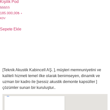
Kişilik Pod
5 üzerinden
185.000,00
₺
+
5.00
KDV
oy aldı
Sepete Ekle
[Teknik Akustik Kabincell AŞ. ]
, müşteri memnuniyetini ve
kaliteli hizmeti temel ilke olarak benimseyen, dinamik ve
uzman bir kadro ile [sessiz akustik demonte kapsüller ]
çözümler sunan bir kuruluştur..