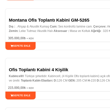
Montana Ofis Toplantı Kabini GM-5265
Dış :
. Ahşap & Akustik Kumaş
Cam:
Ses kontrollü lamine cam.
Çerçeve:
Ak
Zemin:
Leke Tutmaz Akustik Halı
Aksesuar :
Masa ve Koltuk
Ağırlığı
: 320
305.000,00
₺
+ KDV
SEPETE EKLE
Ofis Toplantı Kabini 4 Kişilik
Kabincell®
Türkiye şirketidir. Kabincell, (4 Kişilik Ofis toplantı kabini) açık o
ve üretir.
Toplantı Kabin Ebatları:
D:
126 CM
GEN:
205 CM
H-
220
D:
126 C
44 dB
Kapasite :
4 Kişilik
Kabin Ağırlık:
400 Kğ
Teslim Süresi:
1 Hafta
Kur
215.000,00
₺
+ KDV
SEPETE EKLE