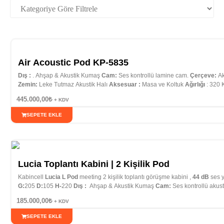
Air Acoustic Pod KP-5835
Dış :
. Ahşap & Akustik Kumaş
Cam:
Ses kontrollü lamine cam.
Çerçeve:
Ak
Zemin:
Leke Tutmaz Akustik Halı
Aksesuar :
Masa ve Koltuk
Ağırlığı
: 320
445.000,00
₺
+ KDV
SEPETE EKLE
Lucia Toplantı Kabini | 2 Kişilik Pod
Kabincell
Lucia L Pod
meeting 2 kişilik toplantı görüşme kabini ,
44 dB
ses y
G:
205
D:
105
H-
220
Dış :
Ahşap & Akustik Kumaş
Cam:
Ses kontrollü akus
İç:
Akustik Keçe Kumaş Masa ve Koltuk Dahil
Zemin:
Leke Tutmaz Akustik 
185.000,00
₺
+ KDV
:
10 Yıl
Teslimat:
1 Hafta
Ağırlığı
: 300 Kg CE Sertifikalı…
SEPETE EKLE