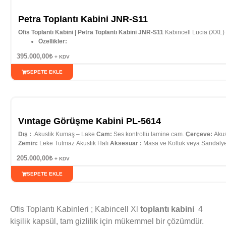
Petra Toplantı Kabini JNR-S11
Ofis Toplantı Kabini | Petra Toplantı Kabini JNR-S11
Kabincell Lucia (XXL) 
Özellikler:
Dış boyut 1: Gen:205x250x H-220 cm
395.000,00
₺
+ KDV
Kapasite : 1 – 4 kişilik
Havalandırma modülü 2 x 16 dB Ultra sessiz
SEPETE EKLE
Güç Bağlantısı: 3x220V, 3 USB 1x Data bağlantı noktası
2x Type-C
İç ve dış renk seçimi
Ağırlığı
: 320 Kg
Kargo – Montaj
: Alıcıya Aittir….
Vıntage Görüşme Kabini PL-5614
Dış :
.Akustik Kumaş – Lake
Cam:
Ses kontrollü lamine cam.
Çerçeve:
Akus
Zemin:
Leke Tutmaz Akustik Halı
Aksesuar :
Masa ve Koltuk veya Sandaly
205.000,00
₺
+ KDV
SEPETE EKLE
Ofis Toplantı Kabinleri ; Kabincell Xl
toplantı kabini
4
kişilik kapsül, tam gizlilik için mükemmel bir çözümdür.