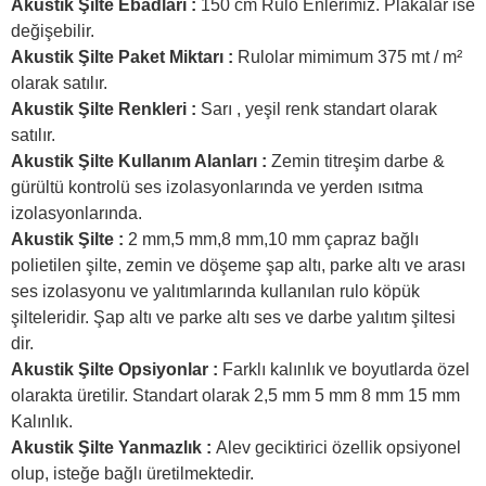
Akustik Şilte Ebadları :
150 cm Rulo Enlerimiz. Plakalar ise
değişebilir.
Akustik Şilte Paket Miktarı :
Rulolar mimimum 375 mt / m²
olarak satılır.
Akustik Şilte Renkleri :
Sarı , yeşil renk standart olarak
satılır.
Akustik Şilte Kullanım Alanları :
Zemin titreşim darbe &
gürültü kontrolü ses izolasyonlarında ve yerden ısıtma
izolasyonlarında.
Akustik Şilte :
2 mm,5 mm,8 mm,10 mm çapraz bağlı
polietilen şilte, zemin ve döşeme şap altı, parke altı ve arası
ses izolasyonu ve yalıtımlarında kullanılan rulo köpük
şilteleridir. Şap altı ve parke altı ses ve darbe yalıtım şiltesi
dir.
Akustik Şilte Opsiyonlar :
Farklı kalınlık ve boyutlarda özel
olarakta üretilir. Standart olarak 2,5 mm 5 mm 8 mm 15 mm
Kalınlık.
Akustik Şilte Yanmazlık :
Alev geciktirici özellik opsiyonel
olup, isteğe bağlı üretilmektedir.