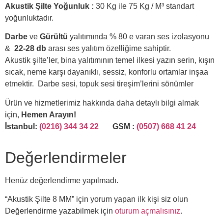
Akustik Şilte Yoğunluk :
30 Kg ile 75 Kg / M³ standart
yoğunluktadır.
Darbe
ve
Gürültü
yalıtımında % 80 e varan ses izolasyonu
&
22-28 db
arası ses yalıtım özelliğime sahiptir.
Akustik şilte’ler, bina yalıtımının temel ilkesi yazın serin, kışın
sıcak, neme karşı dayanıklı, sessiz, konforlu ortamlar inşaa
etmektir. Darbe sesi, topuk sesi tireşim’lerini sönümler
Ürün ve hizmetlerimiz hakkında daha detaylı bilgi almak
için,
Hemen Arayın!
İstanbul:
(0216) 344 34 22
GSM :
(0507) 668 41 24
Değerlendirmeler
Henüz değerlendirme yapılmadı.
“Akustik Şilte 8 MM” için yorum yapan ilk kişi siz olun
Değerlendirme yazabilmek için
oturum açmalısınız
.